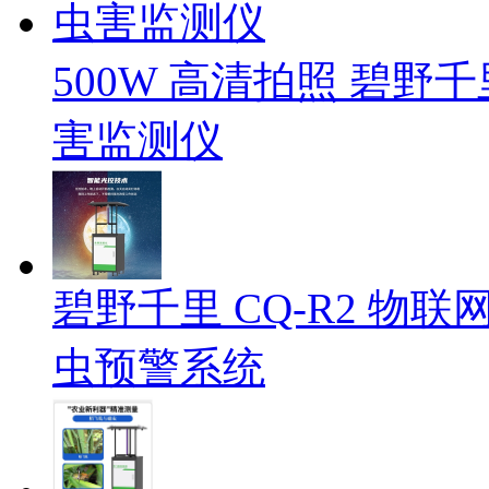
500W 高清拍照 碧野千
害监测仪
碧野千里 CQ-R2 物
虫预警系统